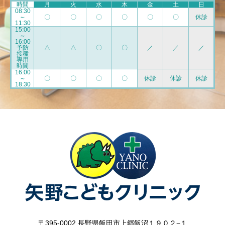
時間
月
火
水
木
金
土
日
08:30
～
〇
〇
〇
〇
〇
〇
休診
11:30
15:00
～
16:00
予防
△
△
〇
〇
／
／
／
接種
専用
時間
16:00
～
〇
〇
〇
〇
休診
休診
休診
18:30
〒395-0002 長野県飯田市上郷飯沼１９０２−１