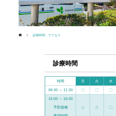
診療時間・アクセス
診療時間
時間
月
火
水
08:30 ～ 11:30
〇
〇
〇
15:00 ～ 16:00
予防接種
△
△
〇
専用時間