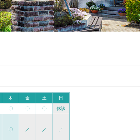
木
金
土
日
〇
〇
〇
休診
〇
／
／
／