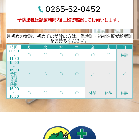
0265-52-0452
予防接種は診療時間内に上記電話にてお願いします。
月初めの受診、初めての受診の方は、保険証・福祉医療受給者証
をお持ちください。
時間
月
火
水
木
金
土
日
08:30
～
〇
〇
〇
〇
〇
〇
休診
11:30
15:00
～
16:00
予防
△
△
〇
〇
／
／
／
接種
専用
時間
16:00
～
〇
〇
〇
〇
休診
休診
休診
18:30